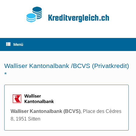
Zum
Inhalt
springen
Menü
Walliser Kantonalbank /BCVS (Privatkredit)
*
Walliser Kantonalbank (BCVS)
, Place des Cèdres
8, 1951 Sitten