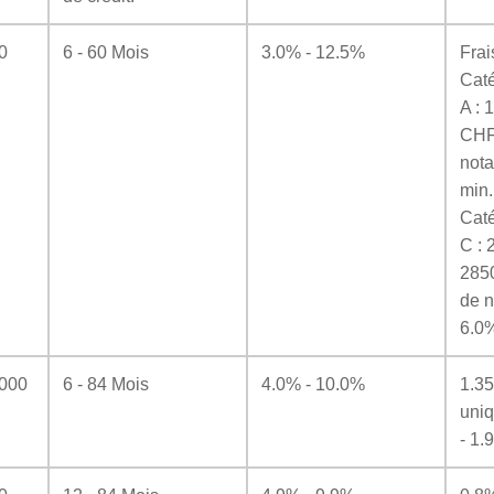
0
6 - 60 Mois
3.0% - 12.5%
Frai
Caté
A : 
CHF
nota
min
Caté
C : 
285
de n
6.0%
'000
6 - 84 Mois
4.0% - 10.0%
1.3
uni
- 1.