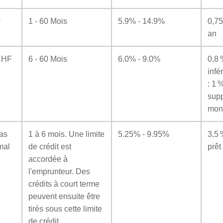
0
1 - 60 Mois
5.9% - 14.9%
0,75
an
 CHF
6 - 60 Mois
6.0% - 9.0%
0,8 
infé
: 1 %
sup
mont
as
1 à 6 mois. Une limite
5.25% - 9.95%
3,5 
mal
de crédit est
prêt
accordée à
l'emprunteur. Des
crédits à court terme
peuvent ensuite être
tirés sous cette limite
de crédit.