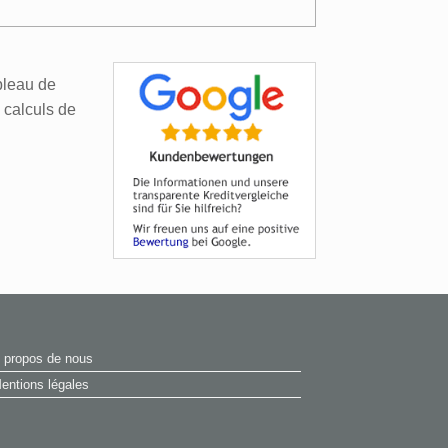
ableau de
 calculs de
 propos de nous
entions légales