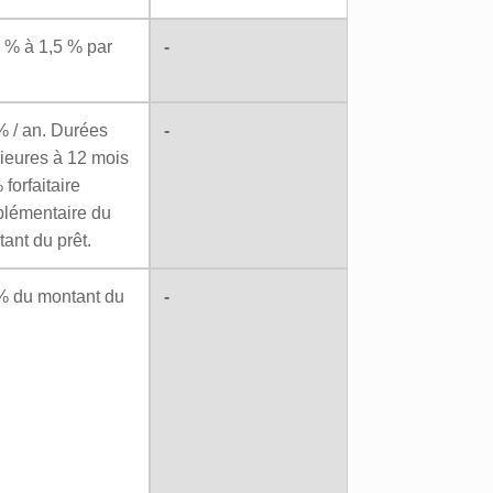
 % à 1,5 % par
-
% / an. Durées
-
rieures à 12 mois
 forfaitaire
plémentaire du
ant du prêt.
% du montant du
-