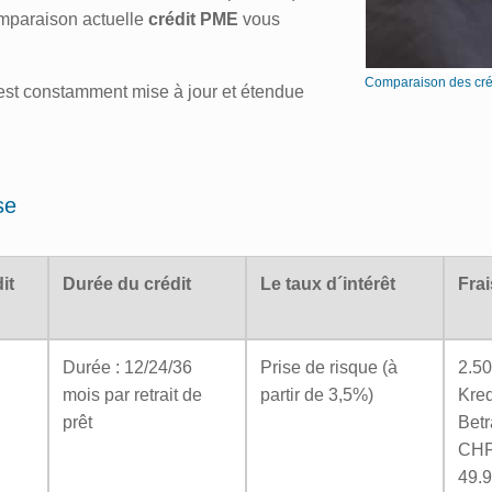
omparaison actuelle
crédit PME
vous
Comparaison des créd
st constamment mise à jour et étendue
se
it
Durée du crédit
Le taux d´intérêt
Frai
Durée : 12/24/36
Prise de risque (à
2.5
mois par retrait de
partir de 3,5%)
Kred
prêt
Bet
CHF
49.9