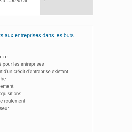
 a 1.50% / an
-
s aux entreprises dans les buts
ance
té pour les entreprises
d'un crédit d'entreprise existant
che
ssement
quisitions
de roulement
sseur