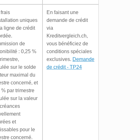
frais
En faisant une
stallation uniques
demande de crédit
la ligne de crédit
via
ordée.
Kreditvergleich.ch,
mission de
vous bénéficiez de
onibilité : 0,25 %
conditions spéciales
trimestre,
exclusives.
Demande
ulée sur le solde
de crédit - TP24
teur maximal du
estre concerné, et
 % par trimestre
ulée sur la valeur
 créances
vellement
urées et
issables pour le
estre concerné.