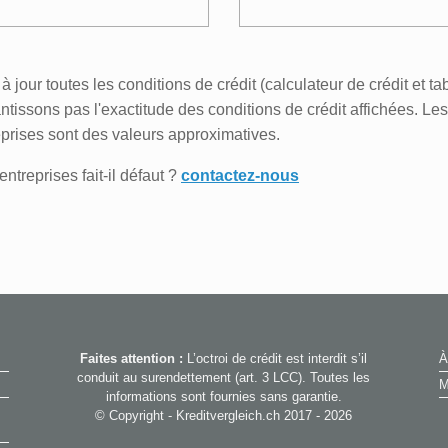
 jour toutes les conditions de crédit (calculateur de crédit et t
tissons pas l'exactitude des conditions de crédit affichées. Les
prises sont des valeurs approximatives.
ntreprises fait-il défaut ?
contactez-nous
Faites attention :
L’octroi de crédit est interdit s’il
À
conduit au surendettement (art. 3 LCC). Toutes les
M
informations sont fournies sans garantie.
© Copyright - Kreditvergleich.ch 2017 - 2026