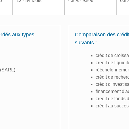
0
12 - 84 Mois
4.9% - 9.9%
0.8%
ordés aux types
Comparaison des crédit
suivants :
crédit de croiss
crédit de liquidi
e (SARL)
rééchelonnement 
crédit de recher
crédit d'investi
financement d'ac
crédit de fonds 
crédit au succe