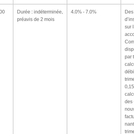
000
Durée : indéterminée,
4.0% - 7.0%
Des 
préavis de 2 mois
d’in
sur 
acc
Com
disp
par 
calc
débi
trim
0,15
calc
des
nou
fact
nant
trim